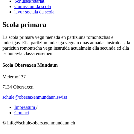
Schulsekretariat
Cumissiun da scola
lavur sociala da scola
Scola primara
La scola primara vegn menada en partiziuns romontschas e
tudestgas. Ella partiziun tudestga vegnan duas annadas instruidas, la
partiziun romontscha vegn instruida actualmein ella secunda ed ella
tschunavla classa ensemen.
Scola Obersaxen Mundaun
Meierhof 37
7134 Obersaxen
schule@obersaxenmundaun.swiss
Impressum
/
Contact
© info@schule-obersaxenmundaun.ch