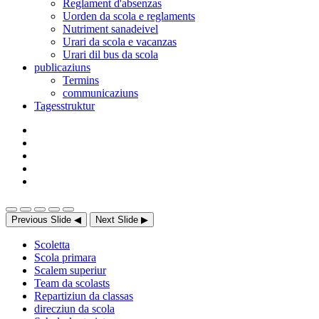
Reglament d'absenzas
Uorden da scola e reglaments
Nutriment sanadeivel
Urari da scola e vacanzas
Urari dil bus da scola
publicaziuns
Termins
communicaziuns
Tagesstruktur
Previous Slide
◀
Next Slide
▶
Scoletta
Scola primara
Scalem superiur
Team da scolasts
Repartiziun da classas
direcziun da scola